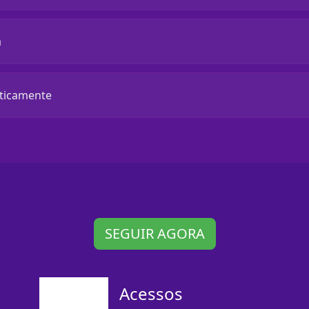
a
aticamente
SEGUIR AGORA
Acessos