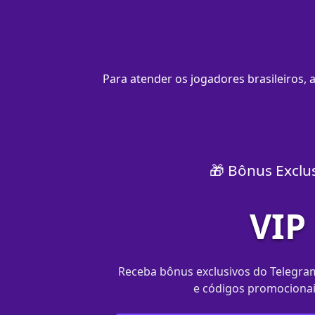
Para atender os jogadores brasileiros
🎁 Bônus Exclu
VIP
Receba bônus exclusivos do Telegra
e códigos promocionai