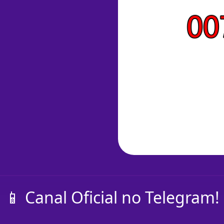
📱 Canal Oficial no Telegram!