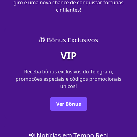
giro é uma nova chance de conquistar fortunas
cintilantes!
🎁 Bônus Exclusivos
VIP
Receba bônus exclusivos do Telegram,
promoções especiais e códigos promocionais
únicos!
Ver Bônus
📢 Notícias em Tempo Real