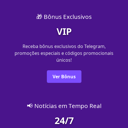
🎁 Bônus Exclusivos
VIP
Receba bônus exclusivos do Telegram,
promoções especiais e códigos promocionais
únicos!
Ver Bônus
📢 Notícias em Tempo Real
24/7