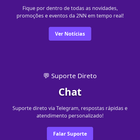
Fique por dentro de todas as novidades,
promoções e eventos da 2NN em tempo real!
Ver Notícias
💬 Suporte Direto
Chat
Suporte direto via Telegram, respostas rápidas e
atendimento personalizado!
Falar Suporte