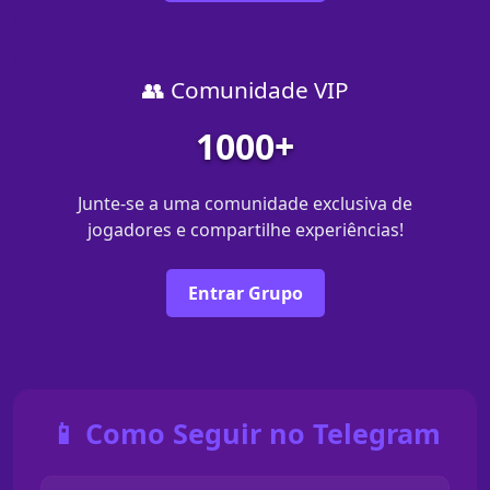
👥 Comunidade VIP
1000+
Junte-se a uma comunidade exclusiva de
jogadores e compartilhe experiências!
Entrar Grupo
📱 Como Seguir no Telegram