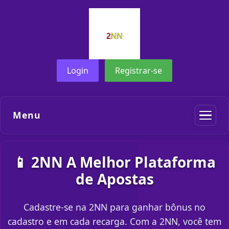
Login
Registrar-se
Menu
📱 2NN A Melhor Plataforma
de Apostas
Cadastre-se na 2NN para ganhar bônus no
cadastro e em cada recarga. Com a 2NN, você tem