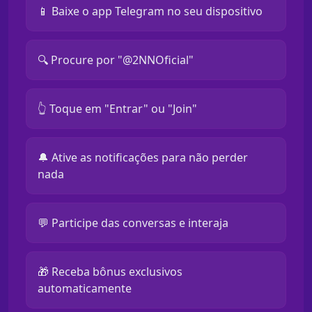
📱 Baixe o app Telegram no seu dispositivo
🔍 Procure por "@2NNOficial"
👆 Toque em "Entrar" ou "Join"
🔔 Ative as notificações para não perder
nada
💬 Participe das conversas e interaja
🎁 Receba bônus exclusivos
automaticamente