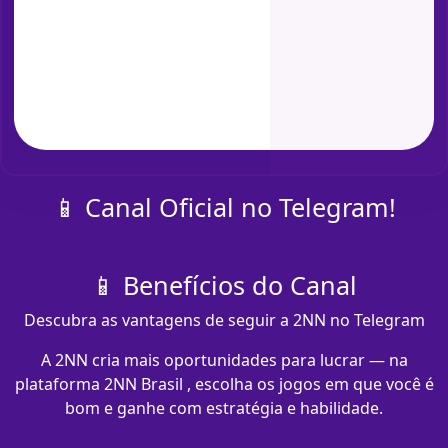
📱 Canal Oficial no Telegram!
📱 Benefícios do Canal
Descubra as vantagens de seguir a 2NN no Telegram
A 2NN cria mais oportunidades para lucrar — na
plataforma 2NN Brasil , escolha os jogos em que você é
bom e ganhe com estratégia e habilidade.