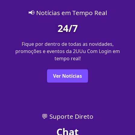
📢 Notícias em Tempo Real
24/7
Fique por dentro de todas as novidades,
promoções e eventos da 2UUu Com Login em
tempo real!
Ver Notícias
💬 Suporte Direto
Chat