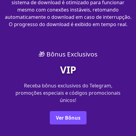
sistema de download é otimizado para funcionar
mesmo com conexões instáveis, retomando
automaticamente o download em caso de interrupção.
O progresso do download é exibido em tempo real.
🎁 Bônus Exclusivos
VIP
Receba bônus exclusivos do Telegram,
promoções especiais e códigos promocionais
únicos!
Ver Bônus