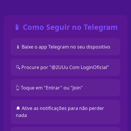
📱 Como Seguir no Telegram
📱 Baixe o app Telegram no seu dispositivo
🔍 Procure por "@2UUu Com LoginOficial"
👆 Toque em "Entrar" ou "Join"
🔔 Ative as notificações para não perder
nada