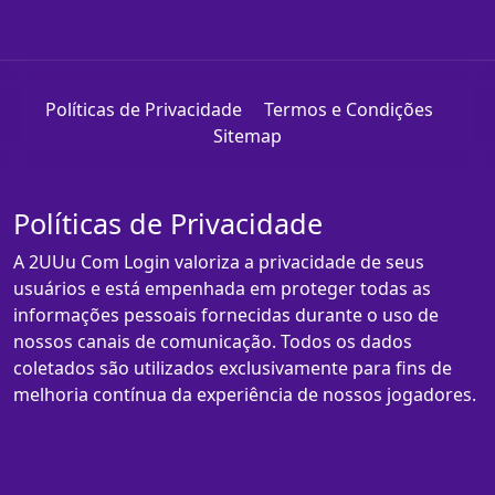
Políticas de Privacidade
Termos e Condições
Sitemap
Políticas de Privacidade
A 2UUu Com Login valoriza a privacidade de seus
usuários e está empenhada em proteger todas as
informações pessoais fornecidas durante o uso de
nossos canais de comunicação. Todos os dados
coletados são utilizados exclusivamente para fins de
melhoria contínua da experiência de nossos jogadores.