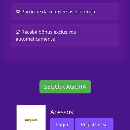
💬 Participe das conversas e interaja
🎁 Receba bônus exclusivos
automaticamente
SEGUIR AGORA
Acessos
Login
Registrar-se