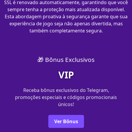
SSL é renovado automaticamente, garantindo que você
sempre tenha a proteção mais atualizada disponível.
Esta abordagem proativa à segurança garante que sua
experiência de jogo seja não apenas divertida, mas
também completamente segura.
🎁 Bônus Exclusivos
VIP
Receba bônus exclusivos do Telegram,
promoções especiais e códigos promocionais
únicos!
Ver Bônus