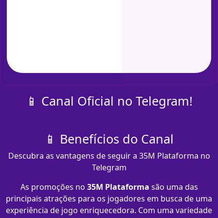
📱 Canal Oficial no Telegram!
📱 Benefícios do Canal
Descubra as vantagens de seguir a 35M Plataforma no
Telegram
As promoções no
35M Plataforma
são uma das
principais atrações para os jogadores em busca de uma
experiência de jogo enriquecedora. Com uma variedade