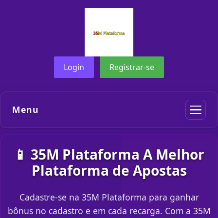
Login
Registrar-se
Menu
📱 35M Plataforma A Melhor
Plataforma de Apostas
Cadastre-se na 35M Plataforma para ganhar
bônus no cadastro e em cada recarga. Com a 35M