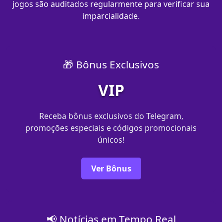
jogos são auditados regularmente para verificar sua
imparcialidade.
🎁 Bônus Exclusivos
VIP
Receba bônus exclusivos do Telegram,
promoções especiais e códigos promocionais
únicos!
Ver Bônus
📢 Notícias em Tempo Real