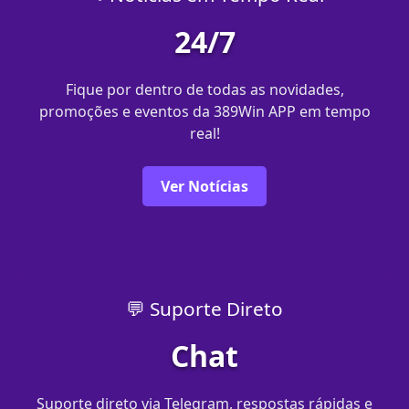
24/7
Fique por dentro de todas as novidades,
promoções e eventos da 389Win APP em tempo
real!
Ver Notícias
💬 Suporte Direto
Chat
Suporte direto via Telegram, respostas rápidas e