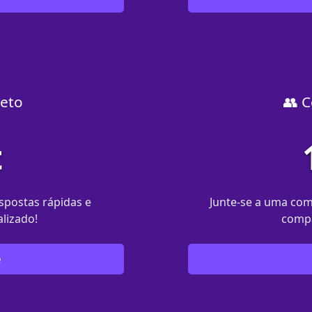
reto
👥 
t
espostas rápidas e
Junte-se a uma com
lizado!
compa
e