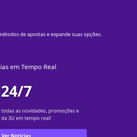
 métodos de apostas e expande suas opções.
cias em Tempo Real
24/7
e todas as novidades, promoções e
 da 3U em tempo real!
Ver Notícias