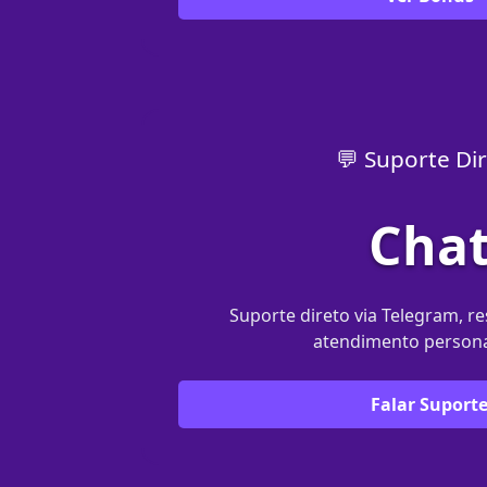
💬 Suporte Di
Cha
Suporte direto via Telegram, r
atendimento persona
Falar Suport