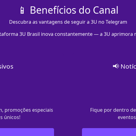
📱 Benefícios do Canal
Descubra as vantagens de seguir a 3U no Telegram
plataforma 3U Brasil inova constantemente — a 3U aprimora
sivos
📢 Notí
m, promoções especiais
Fique por dentro d
s únicos!
eventos