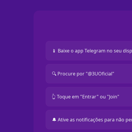
📱 Baixe o app Telegram no seu disp
🔍 Procure por "@3UOficial"
👆 Toque em "Entrar" ou "Join"
🔔 Ative as notificações para não p