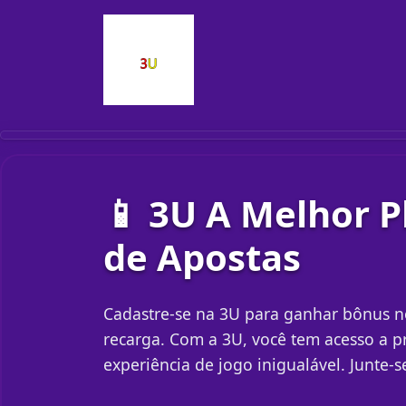
📱 3U A Melhor 
de Apostas
Cadastre-se na 3U para ganhar bônus n
recarga. Com a 3U, você tem acesso a p
experiência de jogo inigualável. Junte-