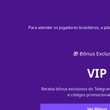
Para atender os jogadores brasileiros, a 
🎁 Bônus Exclu
VIP
Receba bônus exclusivos do Telegra
e códigos promocionai
Ver Bônus