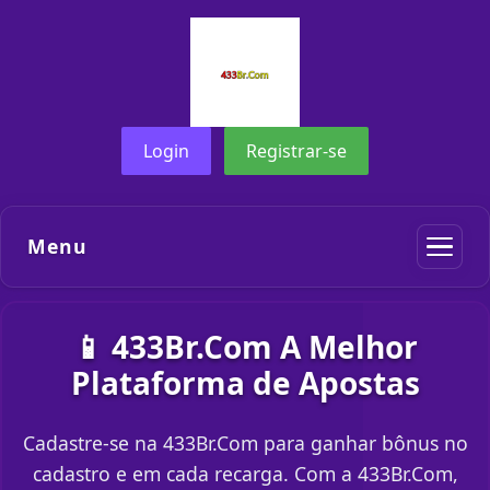
Login
Registrar-se
Menu
📱 433Br.Com A Melhor
Plataforma de Apostas
Cadastre-se na 433Br.Com para ganhar bônus no
cadastro e em cada recarga. Com a 433Br.Com,