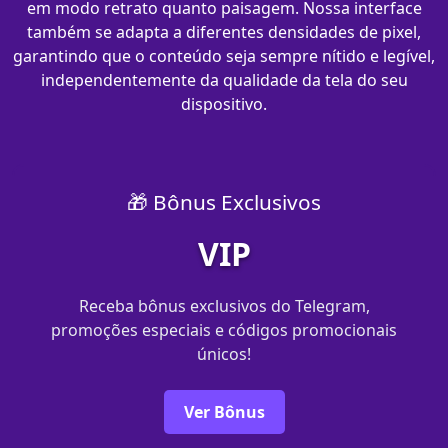
em modo retrato quanto paisagem. Nossa interface
também se adapta a diferentes densidades de pixel,
garantindo que o conteúdo seja sempre nítido e legível,
independentemente da qualidade da tela do seu
dispositivo.
🎁 Bônus Exclusivos
VIP
Receba bônus exclusivos do Telegram,
promoções especiais e códigos promocionais
únicos!
Ver Bônus