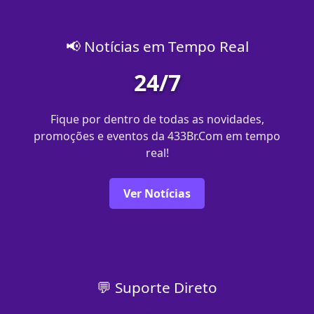
📢 Notícias em Tempo Real
24/7
Fique por dentro de todas as novidades,
promoções e eventos da 433Br.Com em tempo
real!
Ver Notícias
💬 Suporte Direto