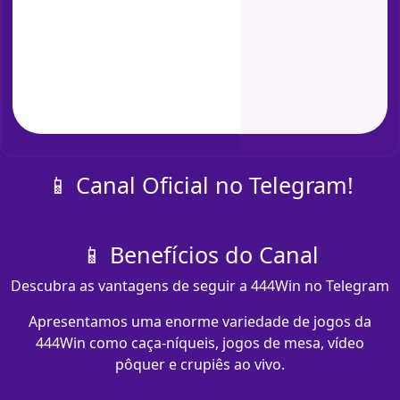
📱 Canal Oficial no Telegram!
📱 Benefícios do Canal
Descubra as vantagens de seguir a 444Win no Telegram
Apresentamos uma enorme variedade de jogos da
444Win como caça-níqueis, jogos de mesa, vídeo
pôquer e crupiês ao vivo.