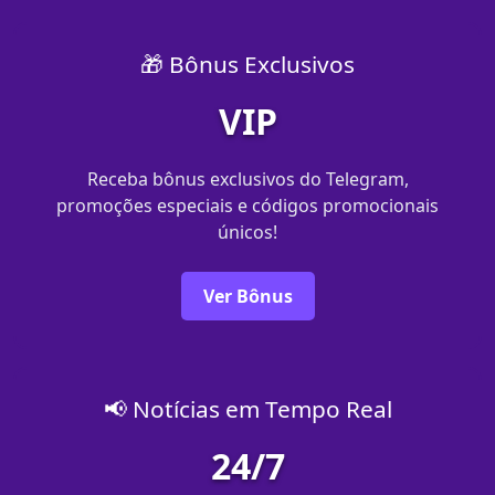
🎁 Bônus Exclusivos
VIP
Receba bônus exclusivos do Telegram,
promoções especiais e códigos promocionais
únicos!
Ver Bônus
📢 Notícias em Tempo Real
24/7