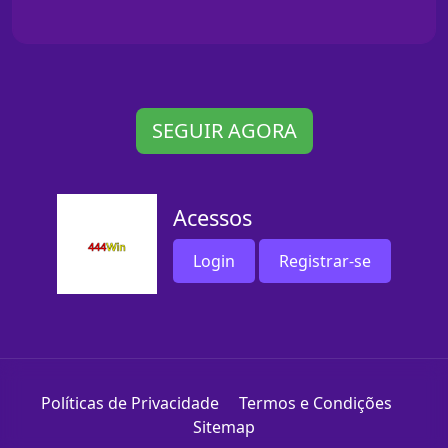
SEGUIR AGORA
Acessos
Login
Registrar-se
Políticas de Privacidade
Termos e Condições
Sitemap