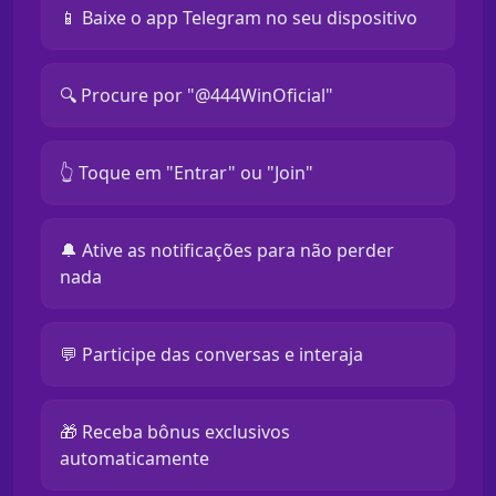
📱 Baixe o app Telegram no seu dispositivo
🔍 Procure por "@444WinOficial"
👆 Toque em "Entrar" ou "Join"
🔔 Ative as notificações para não perder
nada
💬 Participe das conversas e interaja
🎁 Receba bônus exclusivos
automaticamente