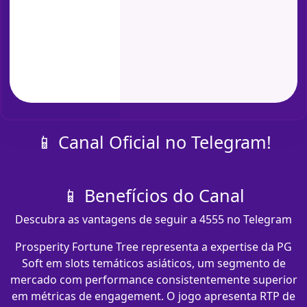
📱 Canal Oficial no Telegram!
📱 Benefícios do Canal
Descubra as vantagens de seguir a 4555 no Telegram
Prosperity Fortune Tree representa a expertise da PG
Soft em slots temáticos asiáticos, um segmento de
mercado com performance consistentemente superior
em métricas de engagement. O jogo apresenta RTP de