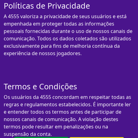
Políticas de Privacidade
A 4555 valoriza a privacidade de seus usuários e está
empenhada em proteger todas as informações
pessoais fornecidas durante o uso de nossos canais de
comunicação. Todos os dados coletados são utilizados
exclusivamente para fins de melhoria contínua da
experiência de nossos jogadores.
Termos e Condições
Os usuários da 4555 concordam em respeitar todas as
regras e regulamentos estabelecidos. É importante ler
e entender todos os termos antes de participar de
nossos canais de comunicação. A violação destes
termos pode resultar em penalizações ou na
suspensão da conta.