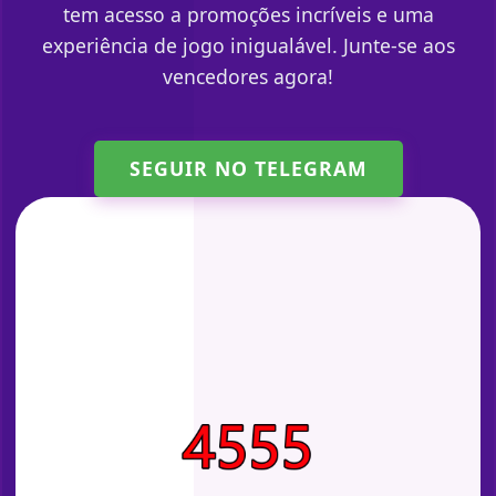
tem acesso a promoções incríveis e uma
experiência de jogo inigualável. Junte-se aos
vencedores agora!
SEGUIR NO TELEGRAM