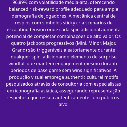
96.89% com volatilidade média-alta, oferecendo
balanced risk-reward profile adequado para ampla
demografia de jogadores. A mecânica central de
respins com símbolos sticky cria scenarios de
escalating tension onde cada spin adicional aumenta
potencial de completar combinações de alto valor. Os
quatro jackpots progressivos (Mini, Minor, Major,
Grand) são triggeráveis aleatoriamente durante
qualquer spin, adicionando elemento de surprise
windfall que mantém engagement mesmo durante
períodos de base game sem wins significativos. A
produção visual emprega authentic cultural motifs
pesquisados através de consultoria com especialistas
em iconografia asiática, assegurando representação
respeitosa que ressoa autenticamente com públicos-
alvo.