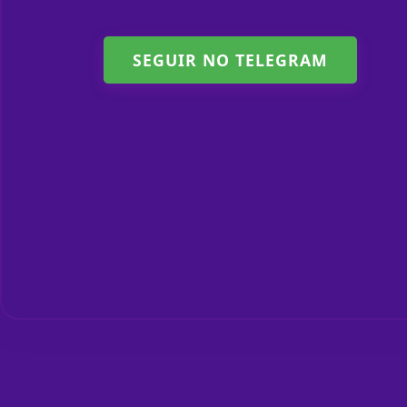
SEGUIR NO TELEGRAM