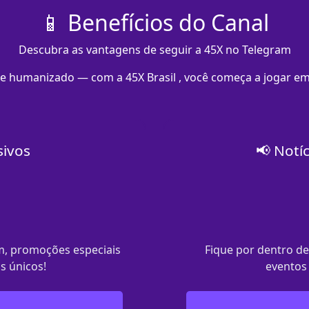
📱 Benefícios do Canal
Descubra as vantagens de seguir a 45X no Telegram
rte humanizado — com a 45X Brasil , você começa a jogar e
sivos
📢 Notí
m, promoções especiais
Fique por dentro d
s únicos!
eventos