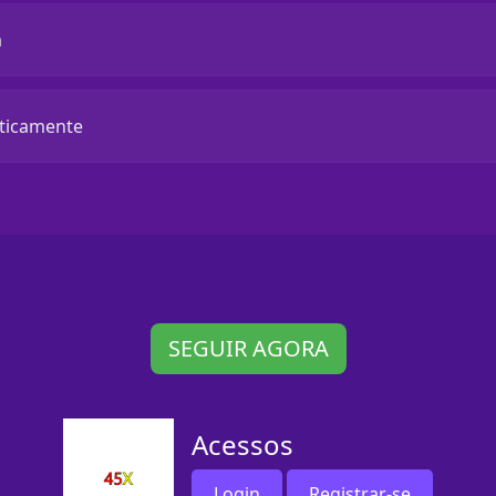
a
aticamente
SEGUIR AGORA
Acessos
Login
Registrar-se