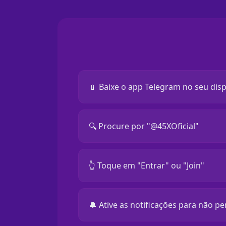
📱 Baixe o app Telegram no seu disp
🔍 Procure por "@45XOficial"
👆 Toque em "Entrar" ou "Join"
🔔 Ative as notificações para não p