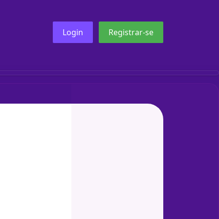
Login
Registrar-se