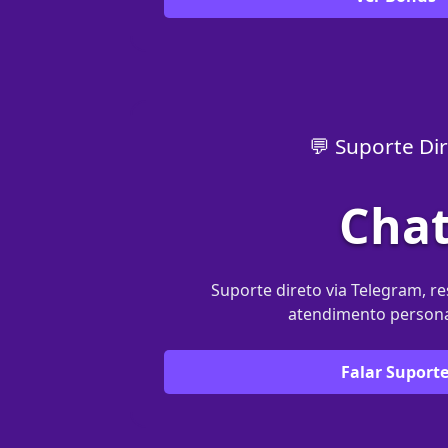
💬 Suporte Di
Cha
Suporte direto via Telegram, r
atendimento persona
Falar Suport