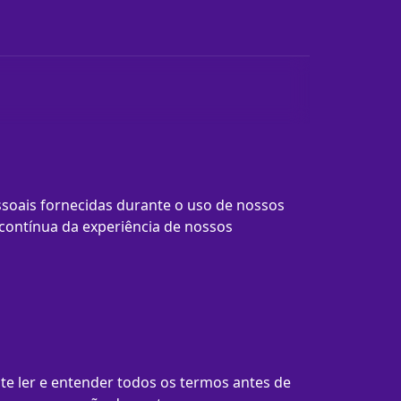
ssoais fornecidas durante o uso de nossos
 contínua da experiência de nossos
te ler e entender todos os termos antes de