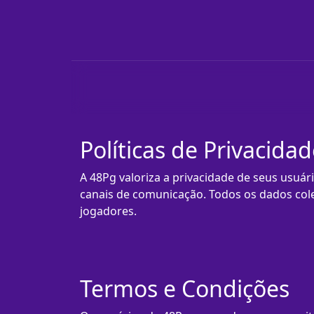
Políticas de Privacida
A 48Pg valoriza a privacidade de seus usuá
canais de comunicação. Todos os dados cole
jogadores.
Termos e Condições