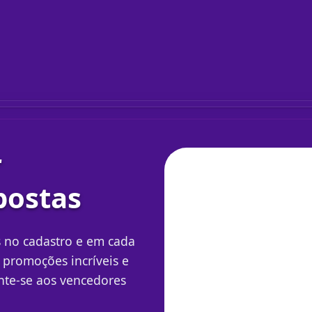
r
postas
 no cadastro e em cada
 promoções incríveis e
unte-se aos vencedores