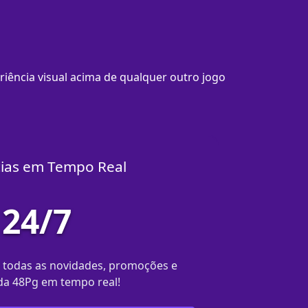
riência visual acima de qualquer outro jogo
cias em Tempo Real
24/7
e todas as novidades, promoções e
da 48Pg em tempo real!