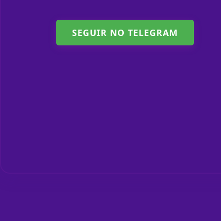
SEGUIR NO TELEGRAM