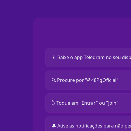
📱 Baixe o app Telegram no seu disp
🔍 Procure por "@48PgOficial"
👆 Toque em "Entrar" ou "Join"
🔔 Ative as notificações para não p