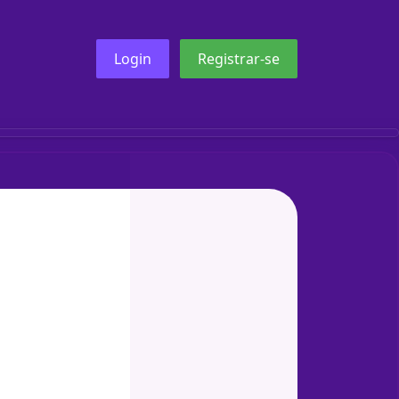
Login
Registrar-se