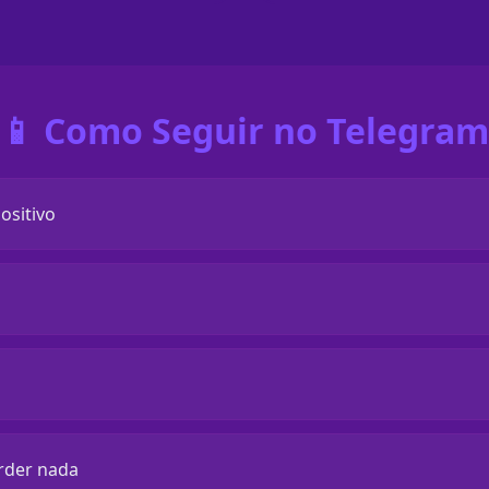
📱 Como Seguir no Telegram
ositivo
erder nada