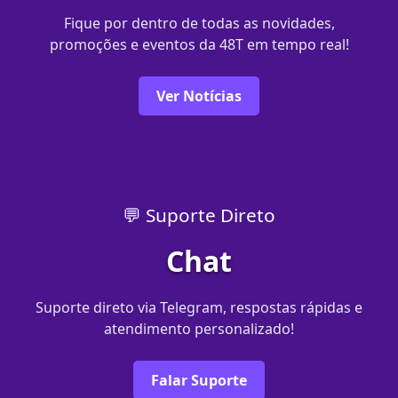
Fique por dentro de todas as novidades,
promoções e eventos da 48T em tempo real!
Ver Notícias
💬 Suporte Direto
Chat
Suporte direto via Telegram, respostas rápidas e
atendimento personalizado!
Falar Suporte