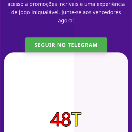
acesso a promoções incríveis e uma experiência
de jogo inigualável. Junte-se aos vencedores
agora!
SEGUIR NO TELEGRAM