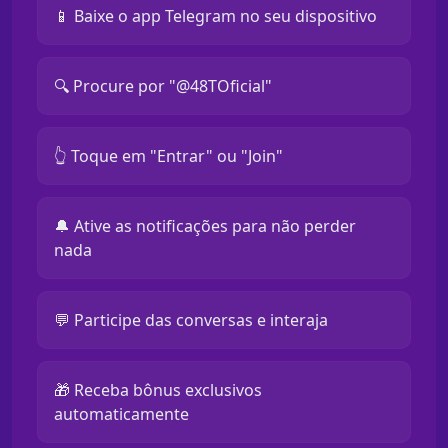
📱 Baixe o app Telegram no seu dispositivo
🔍 Procure por "@48TOficial"
👆 Toque em "Entrar" ou "Join"
🔔 Ative as notificações para não perder
nada
💬 Participe das conversas e interaja
🎁 Receba bônus exclusivos
automaticamente