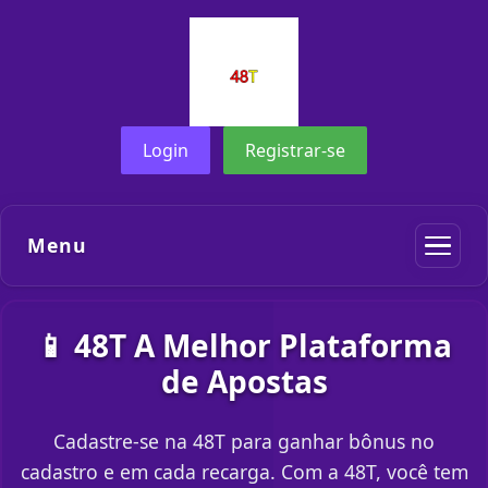
Login
Registrar-se
Menu
📱 48T A Melhor Plataforma
de Apostas
Cadastre-se na 48T para ganhar bônus no
cadastro e em cada recarga. Com a 48T, você tem