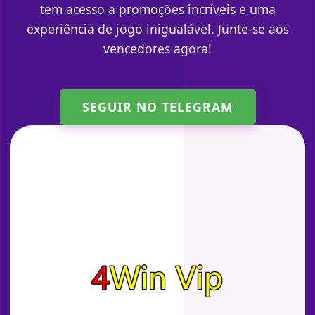
tem acesso a promoções incríveis e uma
experiência de jogo inigualável. Junte-se aos
vencedores agora!
SEGUIR NO TELEGRAM