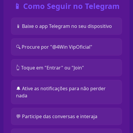
📱 Como Seguir no Telegram
📱 Baixe o app Telegram no seu dispositivo
🔍 Procure por "@4Win VipOficial"
👆 Toque em "Entrar" ou "Join"
🔔 Ative as notificações para não perder
nada
💬 Participe das conversas e interaja