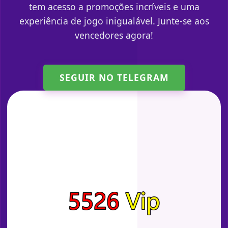
tem acesso a promoções incríveis e uma
experiência de jogo inigualável. Junte-se aos
vencedores agora!
SEGUIR NO TELEGRAM