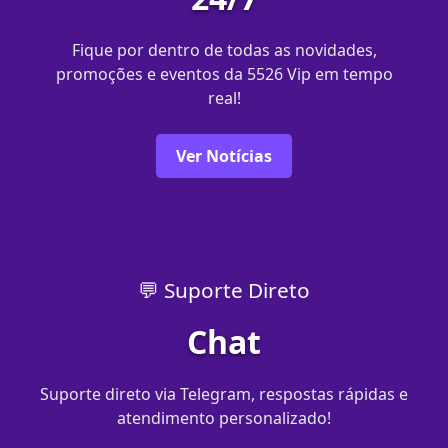
Fique por dentro de todas as novidades,
promoções e eventos da 5526 Vip em tempo
real!
Ver Notícias
💬 Suporte Direto
Chat
Suporte direto via Telegram, respostas rápidas e
atendimento personalizado!