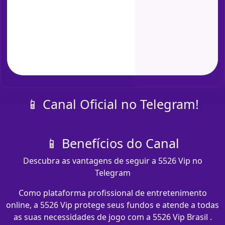
📱 Canal Oficial no Telegram!
📱 Benefícios do Canal
Descubra as vantagens de seguir a 5526 Vip no
Telegram
Como plataforma profissional de entretenimento
online, a 5526 Vip protege seus fundos e atende a todas
as suas necessidades de jogo com a 5526 Vip Brasil .