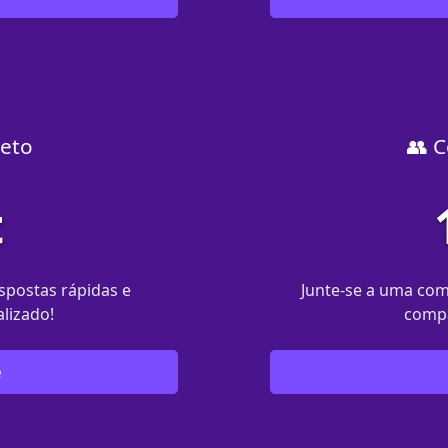
reto
👥 
t
espostas rápidas e
Junte-se a uma com
lizado!
compa
e