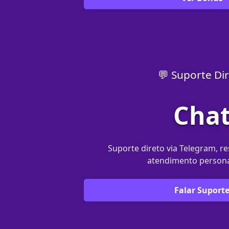
💬 Suporte Di
Cha
Suporte direto via Telegram, r
atendimento persona
Falar Suport