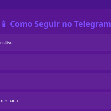
📱 Como Seguir no Telegram
ositivo
erder nada