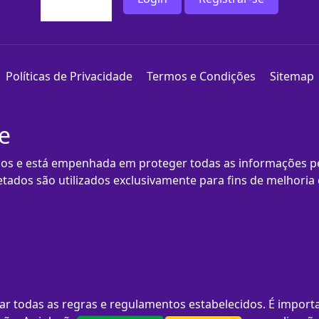
Políticas de Privacidade
Termos e Condições
Sitemap
de
rios e está empenhada em proteger todas as informações p
tados são utilizados exclusivamente para fins de melhoria
 todas as regras e regulamentos estabelecidos. É importa