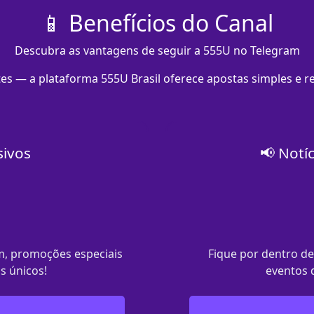
📱 Benefícios do Canal
Descubra as vantagens de seguir a 555U no Telegram
es — a plataforma 555U Brasil oferece apostas simples e 
sivos
📢 Notí
m, promoções especiais
Fique por dentro d
s únicos!
eventos 