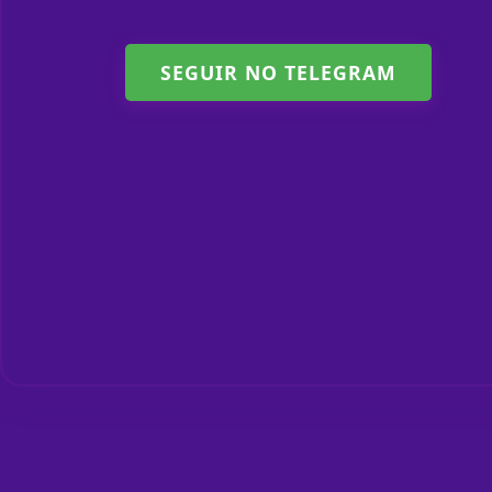
SEGUIR NO TELEGRAM