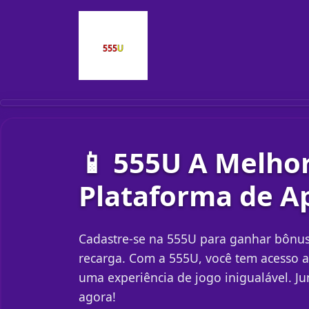
📱 555U A Melho
Plataforma de A
Cadastre-se na 555U para ganhar bônus
recarga. Com a 555U, você tem acesso a
uma experiência de jogo inigualável. J
agora!