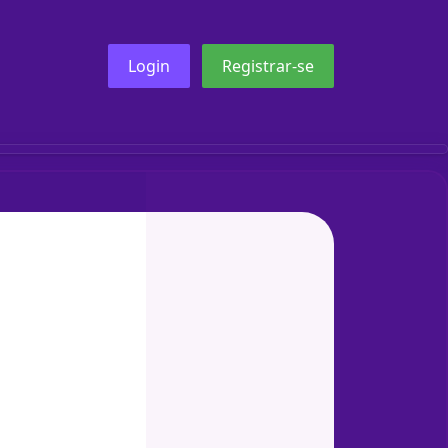
Login
Registrar-se