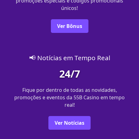
promoções especiais e códigos promocionais
únicos!
Ver Bônus
📢 Notícias em Tempo Real
24/7
Fique por dentro de todas as novidades,
promoções e eventos da 55B Casino em tempo
real!
Ver Notícias