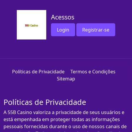
Acessos
Login
Registrar-se
Políticas de Privacidade
Termos e Condições
Sitemap
Políticas de Privacidade
A 55B Casino valoriza a privacidade de seus usuários e
está empenhada em proteger todas as informações
pessoais fornecidas durante o uso de nossos canais de