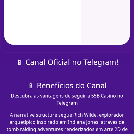
📱 Canal Oficial no Telegram!
📱 Benefícios do Canal
Descubra as vantagens de seguir a 55B Casino no
Telegram
A narrative structure segue Rich Wilde, explorador
arquetípico inspirado em Indiana Jones, através de
tomb raiding adventures renderizados em arte 2D de