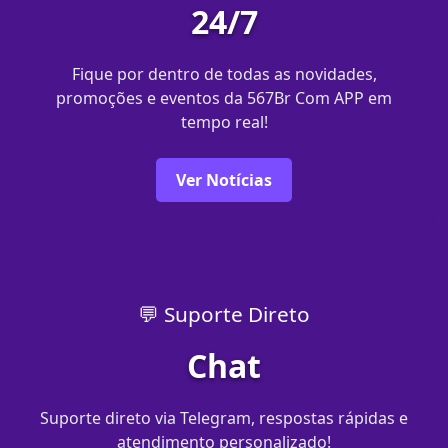
24/7
Fique por dentro de todas as novidades,
promoções e eventos da 567Br Com APP em
tempo real!
Ver Notícias
💬 Suporte Direto
Chat
Suporte direto via Telegram, respostas rápidas e
atendimento personalizado!