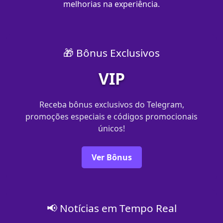
melhorias na experiência.
🎁 Bônus Exclusivos
VIP
Receba bônus exclusivos do Telegram,
promoções especiais e códigos promocionais
únicos!
Ver Bônus
📢 Notícias em Tempo Real