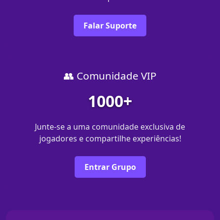
Falar Suporte
👥 Comunidade VIP
1000+
Junte-se a uma comunidade exclusiva de
jogadores e compartilhe experiências!
Entrar Grupo