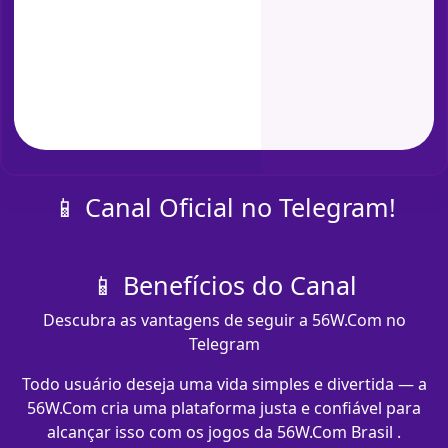
📱 Canal Oficial no Telegram!
📱 Benefícios do Canal
Descubra as vantagens de seguir a 56W.Com no
Telegram
Todo usuário deseja uma vida simples e divertida — a
56W.Com cria uma plataforma justa e confiável para
alcançar isso com os jogos da 56W.Com Brasil .