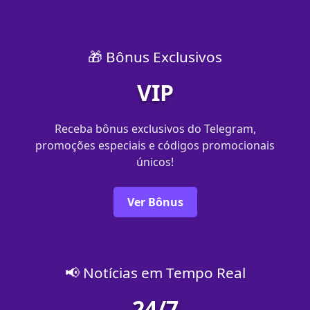
🎁 Bônus Exclusivos
VIP
Receba bônus exclusivos do Telegram,
promoções especiais e códigos promocionais
únicos!
Ver Bônus
📢 Notícias em Tempo Real
24/7