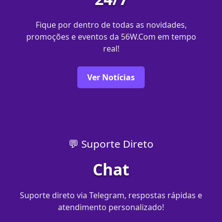
Fique por dentro de todas as novidades,
promoções e eventos da 56W.Com em tempo
real!
Ver Notícias
💬 Suporte Direto
Chat
Suporte direto via Telegram, respostas rápidas e
atendimento personalizado!