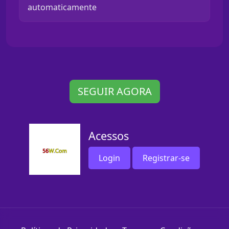
automaticamente
SEGUIR AGORA
Acessos
Login
Registrar-se