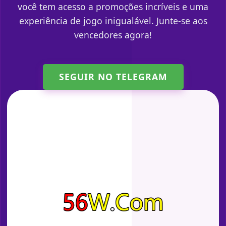
você tem acesso a promoções incríveis e uma
experiência de jogo inigualável. Junte-se aos
vencedores agora!
SEGUIR NO TELEGRAM