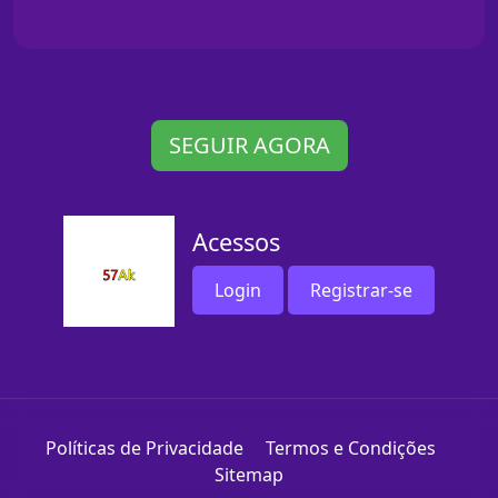
SEGUIR AGORA
Acessos
Login
Registrar-se
Políticas de Privacidade
Termos e Condições
Sitemap