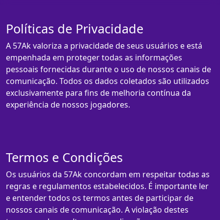
Políticas de Privacidade
A 57Ak valoriza a privacidade de seus usuários e está
empenhada em proteger todas as informações
pessoais fornecidas durante o uso de nossos canais de
comunicação. Todos os dados coletados são utilizados
exclusivamente para fins de melhoria contínua da
experiência de nossos jogadores.
Termos e Condições
Os usuários da 57Ak concordam em respeitar todas as
regras e regulamentos estabelecidos. É importante ler
e entender todos os termos antes de participar de
nossos canais de comunicação. A violação destes