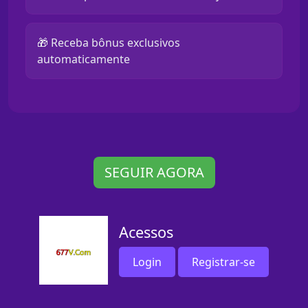
🎁 Receba bônus exclusivos
automaticamente
SEGUIR AGORA
Acessos
Login
Registrar-se