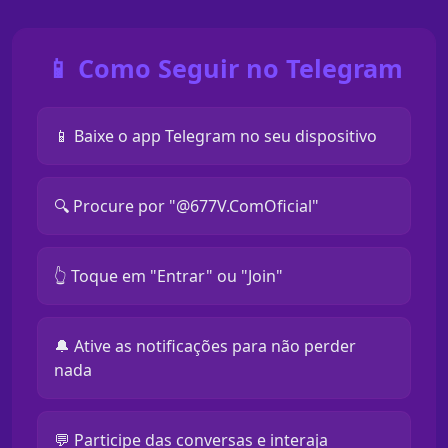
📱 Como Seguir no Telegram
📱 Baixe o app Telegram no seu dispositivo
🔍 Procure por "@677V.ComOficial"
👆 Toque em "Entrar" ou "Join"
🔔 Ative as notificações para não perder
nada
💬 Participe das conversas e interaja