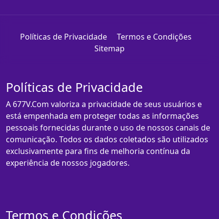
Políticas de Privacidade
Termos e Condições
Sitemap
Políticas de Privacidade
A 677V.Com valoriza a privacidade de seus usuários e
está empenhada em proteger todas as informações
pessoais fornecidas durante o uso de nossos canais de
comunicação. Todos os dados coletados são utilizados
exclusivamente para fins de melhoria contínua da
experiência de nossos jogadores.
Termos e Condições