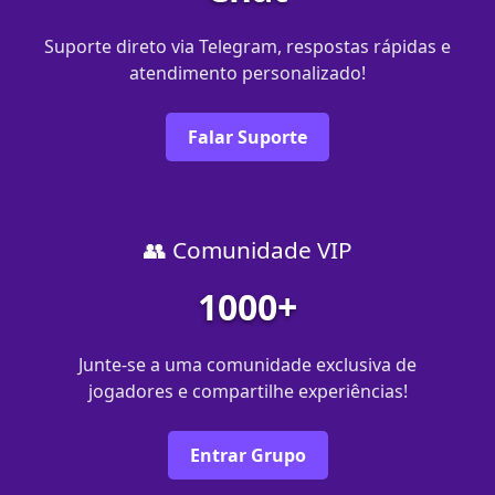
Suporte direto via Telegram, respostas rápidas e
atendimento personalizado!
Falar Suporte
👥 Comunidade VIP
1000+
Junte-se a uma comunidade exclusiva de
jogadores e compartilhe experiências!
Entrar Grupo