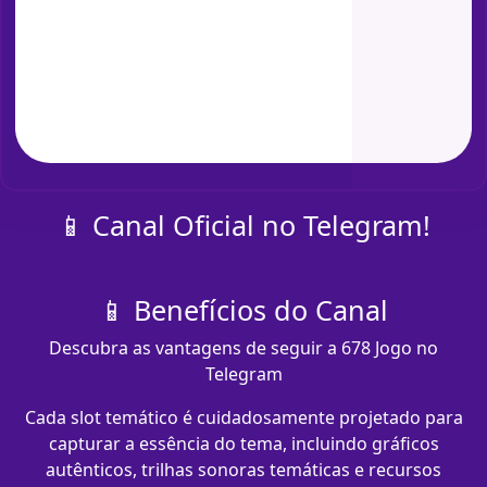
📱 Canal Oficial no Telegram!
📱 Benefícios do Canal
Descubra as vantagens de seguir a 678 Jogo no
Telegram
Cada slot temático é cuidadosamente projetado para
capturar a essência do tema, incluindo gráficos
autênticos, trilhas sonoras temáticas e recursos