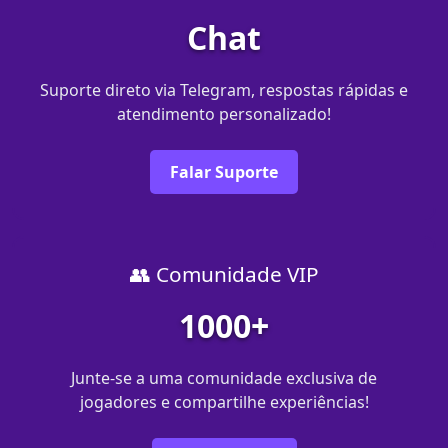
Chat
Suporte direto via Telegram, respostas rápidas e
atendimento personalizado!
Falar Suporte
👥 Comunidade VIP
1000+
Junte-se a uma comunidade exclusiva de
jogadores e compartilhe experiências!