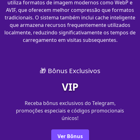
utiliza formatos de imagem modernos como WebP e
AVIF, que oferecem melhor compressão que formatos
tradicionais. O sistema também inclui cache inteligente
que armazena recursos frequentemente utilizados
localmente, reduzindo significativamente os tempos de
carregamento em visitas subsequentes.
🎁 Bônus Exclusivos
VIP
Receba bônus exclusivos do Telegram,
promoções especiais e códigos promocionais
únicos!
Ver Bônus