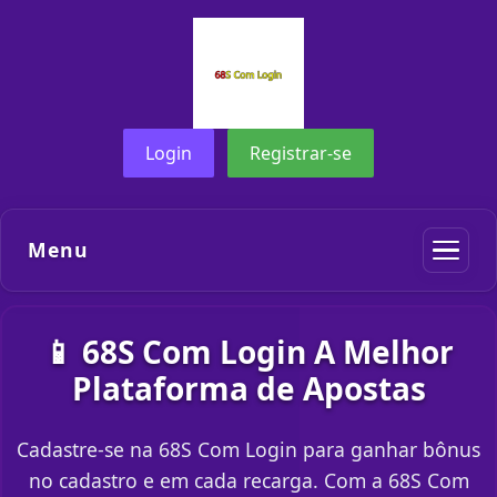
Login
Registrar-se
Menu
📱 68S Com Login A Melhor
Plataforma de Apostas
Cadastre-se na 68S Com Login para ganhar bônus
no cadastro e em cada recarga. Com a 68S Com