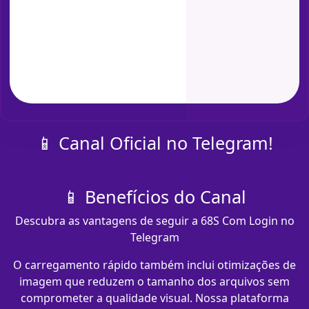
📱 Canal Oficial no Telegram!
📱 Benefícios do Canal
Descubra as vantagens de seguir a 68S Com Login no
Telegram
O carregamento rápido também inclui otimizações de
imagem que reduzem o tamanho dos arquivos sem
comprometer a qualidade visual. Nossa plataforma