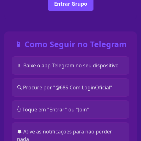
Entrar Grupo
📱 Como Seguir no Telegram
📱 Baixe o app Telegram no seu dispositivo
🔍 Procure por "@68S Com LoginOficial"
👆 Toque em "Entrar" ou "Join"
🔔 Ative as notificações para não perder
nada