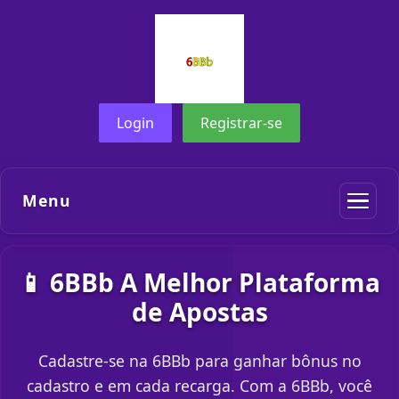
Login
Registrar-se
Menu
📱 6BBb A Melhor Plataforma
de Apostas
Cadastre-se na 6BBb para ganhar bônus no
cadastro e em cada recarga. Com a 6BBb, você