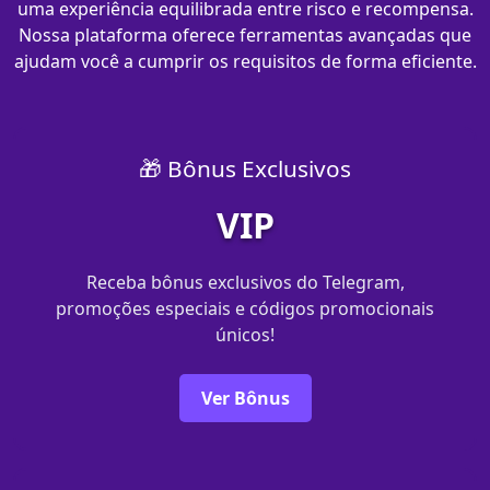
uma experiência equilibrada entre risco e recompensa.
Nossa plataforma oferece ferramentas avançadas que
ajudam você a cumprir os requisitos de forma eficiente.
🎁 Bônus Exclusivos
VIP
Receba bônus exclusivos do Telegram,
promoções especiais e códigos promocionais
únicos!
Ver Bônus