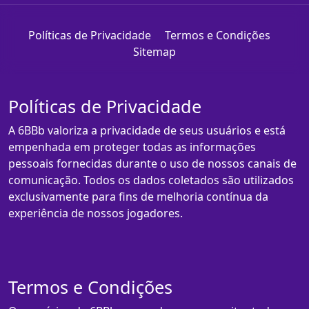
Políticas de Privacidade
Termos e Condições
Sitemap
Políticas de Privacidade
A 6BBb valoriza a privacidade de seus usuários e está
empenhada em proteger todas as informações
pessoais fornecidas durante o uso de nossos canais de
comunicação. Todos os dados coletados são utilizados
exclusivamente para fins de melhoria contínua da
experiência de nossos jogadores.
Termos e Condições