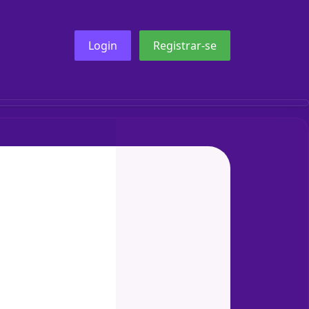
Login
Registrar-se