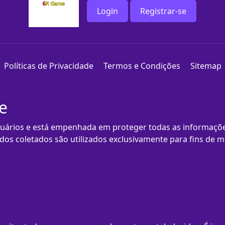
Login
Registrar-se
Políticas de Privacidade
Termos e Condições
Sitemap
de
usuários e está empenhada em proteger todas as informaçõe
os coletados são utilizados exclusivamente para fins de m