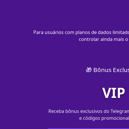
Para usuários com planos de dados limitad
controlar ainda mais o
🎁 Bônus Exclu
VIP
Receba bônus exclusivos do Telegra
e códigos promocionai