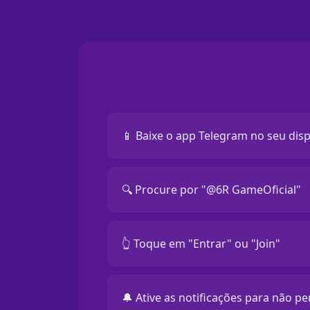
📱 Baixe o app Telegram no seu disp
🔍 Procure por "@6R GameOficial"
👆 Toque em "Entrar" ou "Join"
🔔 Ative as notificações para não p