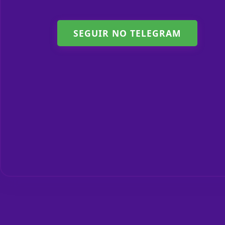
SEGUIR NO TELEGRAM