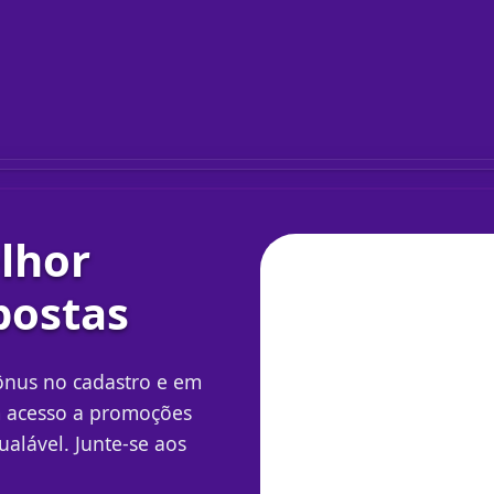
lhor
postas
ônus no cadastro e em
m acesso a promoções
ualável. Junte-se aos