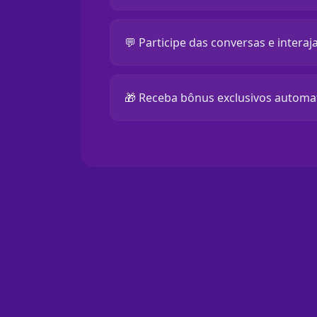
💬 Participe das conversas e interaj
🎁 Receba bônus exclusivos autom