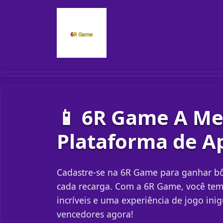
📱 6R Game A Me
Plataforma de A
Cadastre-se na 6R Game para ganhar b
cada recarga. Com a 6R Game, você te
incríveis e uma experiência de jogo inig
vencedores agora!