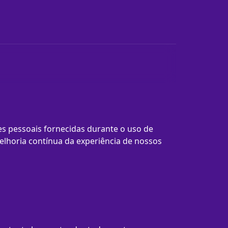
s pessoais fornecidas durante o uso de
elhoria contínua da experiência de nossos