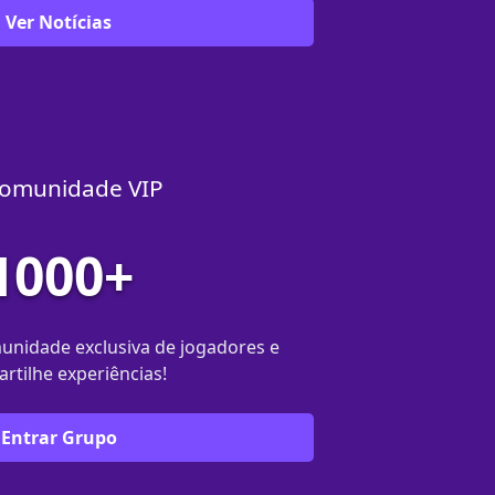
Ver Notícias
Comunidade VIP
1000+
unidade exclusiva de jogadores e
rtilhe experiências!
Entrar Grupo