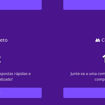
reto
👥 
t
espostas rápidas e
Junte-se a uma com
lizado!
compa
e