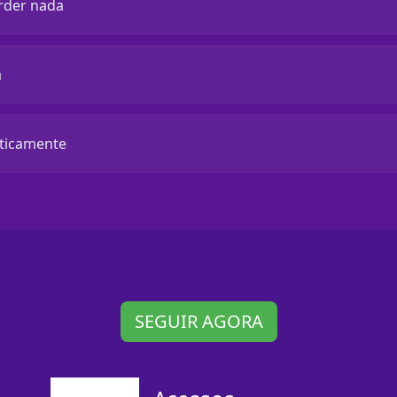
erder nada
a
aticamente
SEGUIR AGORA