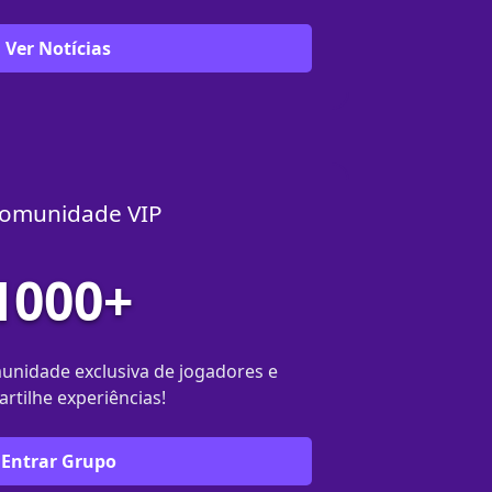
Ver Notícias
Comunidade VIP
1000+
unidade exclusiva de jogadores e
rtilhe experiências!
Entrar Grupo