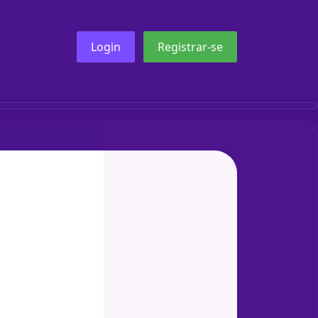
Login
Registrar-se