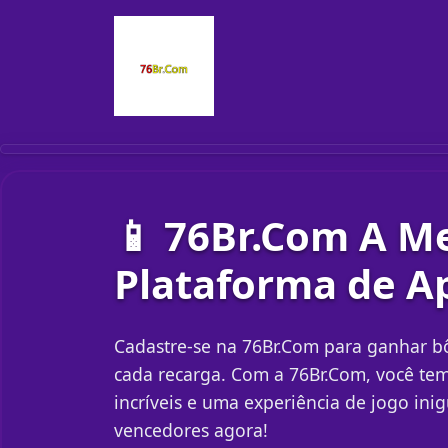
📱 76Br.Com A M
Plataforma de A
Cadastre-se na 76Br.Com para ganhar b
cada recarga. Com a 76Br.Com, você te
incríveis e uma experiência de jogo inig
vencedores agora!