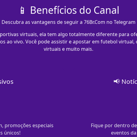
📱 Benefícios do Canal
Descubra as vantagens de seguir a 76Br.Com no Telegram
portivas virtuais, ela tem algo totalmente diferente para 
ao vivo. Você pode assistir e apostar em futebol virtual, c
virtuais e muito mais.
sivos
📢 Notí
m, promoções especiais
Fique por dentro d
s únicos!
eventos da