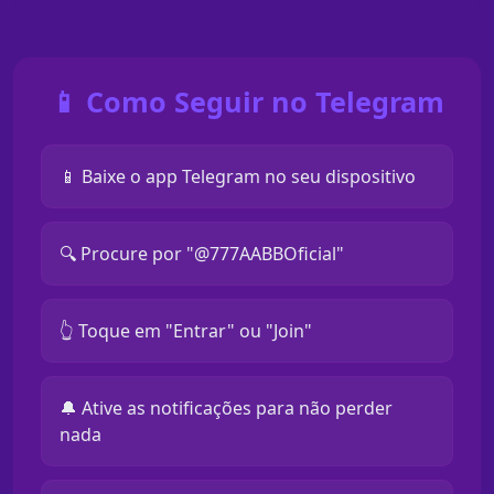
📱 Como Seguir no Telegram
📱 Baixe o app Telegram no seu dispositivo
🔍 Procure por "@777AABBOficial"
👆 Toque em "Entrar" ou "Join"
🔔 Ative as notificações para não perder
nada