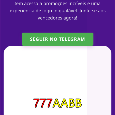
tem acesso a promoções incríveis e uma
experiência de jogo inigualável. Junte-se aos
vencedores agora!
SEGUIR NO TELEGRAM