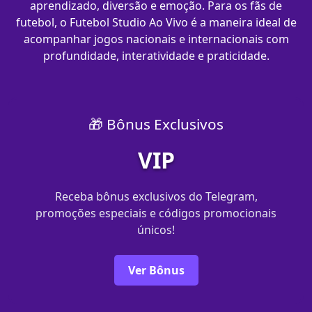
aprendizado, diversão e emoção. Para os fãs de
futebol, o Futebol Studio Ao Vivo é a maneira ideal de
acompanhar jogos nacionais e internacionais com
profundidade, interatividade e praticidade.
🎁 Bônus Exclusivos
VIP
Receba bônus exclusivos do Telegram,
promoções especiais e códigos promocionais
únicos!
Ver Bônus