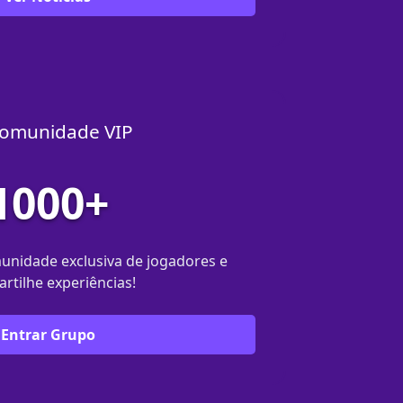
Comunidade VIP
1000+
unidade exclusiva de jogadores e
rtilhe experiências!
Entrar Grupo