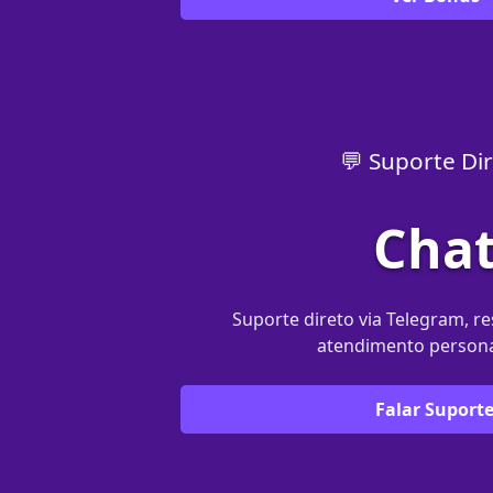
💬 Suporte Di
Cha
Suporte direto via Telegram, r
atendimento persona
Falar Suport