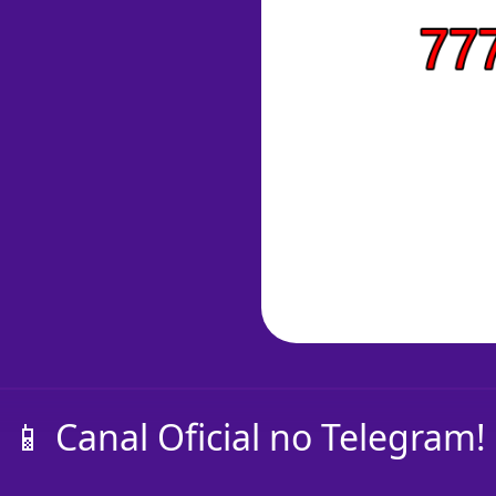
📱 Canal Oficial no Telegram!