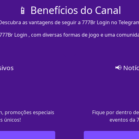
📱 Benefícios do Canal
Descubra as vantagens de seguir a 777Br Login no Telegra
77Br Login , com diversas formas de jogo e uma comunida
sivos
📢 Notí
m, promoções especiais
Fique por dentro d
s únicos!
eventos da 