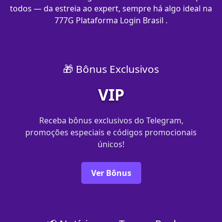
todos — da estreia ao expert, sempre há algo ideal na
777G Plataforma Login Brasil .
🎁 Bônus Exclusivos
VIP
Receba bônus exclusivos do Telegram,
promoções especiais e códigos promocionais
únicos!
Ver Bônus