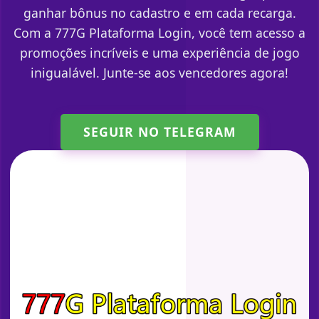
ganhar bônus no cadastro e em cada recarga.
Com a 777G Plataforma Login, você tem acesso a
promoções incríveis e uma experiência de jogo
inigualável. Junte-se aos vencedores agora!
SEGUIR NO TELEGRAM