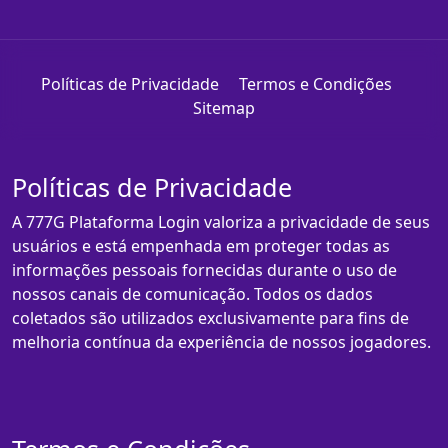
Políticas de Privacidade
Termos e Condições
Sitemap
Políticas de Privacidade
A 777G Plataforma Login valoriza a privacidade de seus
usuários e está empenhada em proteger todas as
informações pessoais fornecidas durante o uso de
nossos canais de comunicação. Todos os dados
coletados são utilizados exclusivamente para fins de
melhoria contínua da experiência de nossos jogadores.