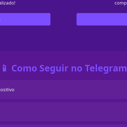
lizado!
compa
e
📱 Como Seguir no Telegram
ositivo