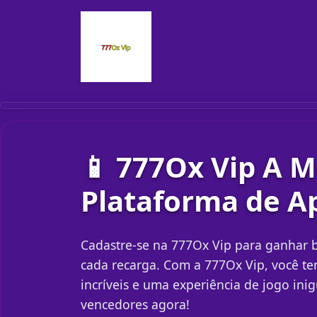
📱 777Ox Vip A M
Plataforma de A
Cadastre-se na 777Ox Vip para ganhar 
cada recarga. Com a 777Ox Vip, você t
incríveis e uma experiência de jogo inig
vencedores agora!