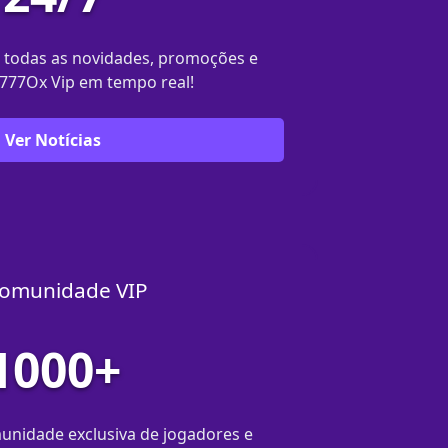
e todas as novidades, promoções e
 777Ox Vip em tempo real!
Ver Notícias
Comunidade VIP
1000+
unidade exclusiva de jogadores e