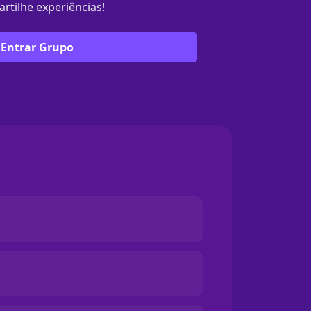
rtilhe experiências!
Entrar Grupo