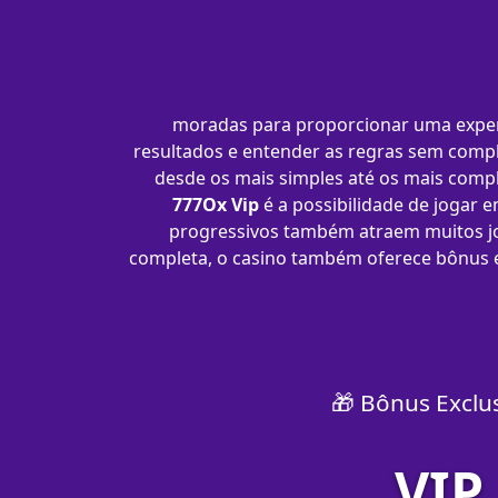
moradas para proporcionar uma experiê
resultados e entender as regras sem complic
desde os mais simples até os mais comp
777Ox Vip
é a possibilidade de jogar 
progressivos também atraem muitos j
completa, o casino também oferece bônus 
🎁 Bônus Exclu
VIP