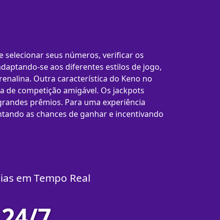
 selecionar seus números, verificar os
adaptando-se aos diferentes estilos de jogo,
nalina. Outra característica do Keno no
a de competição amigável. Os jackpots
randes prêmios. Para uma experiência
tando as chances de ganhar e incentivando
cias em Tempo Real
24/7