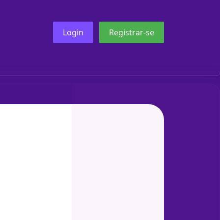
Login
Registrar-se