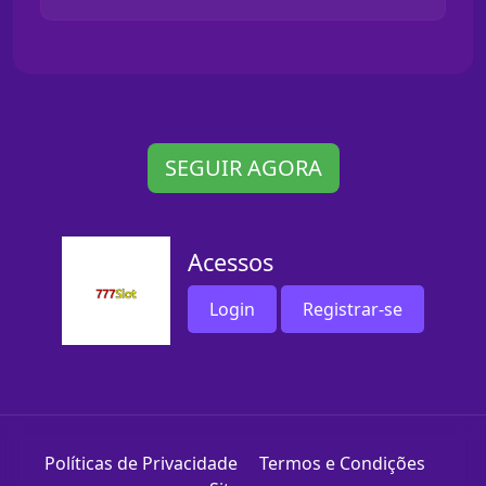
SEGUIR AGORA
Acessos
Login
Registrar-se
Políticas de Privacidade
Termos e Condições