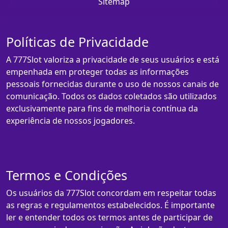
Sitemap
Políticas de Privacidade
A 777Slot valoriza a privacidade de seus usuários e está
empenhada em proteger todas as informações
pessoais fornecidas durante o uso de nossos canais de
comunicação. Todos os dados coletados são utilizados
exclusivamente para fins de melhoria contínua da
experiência de nossos jogadores.
Termos e Condições
Os usuários da 777Slot concordam em respeitar todas
as regras e regulamentos estabelecidos. É importante
ler e entender todos os termos antes de participar de