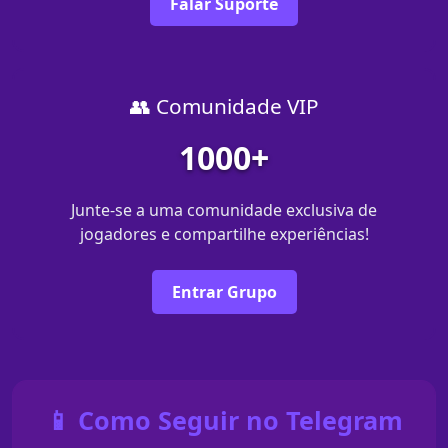
Falar Suporte
👥 Comunidade VIP
1000+
Junte-se a uma comunidade exclusiva de
jogadores e compartilhe experiências!
Entrar Grupo
📱 Como Seguir no Telegram