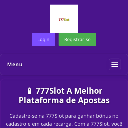
Login
Registrar-se
Menu
📱 777Slot A Melhor
Plataforma de Apostas
Cadastre-se na 777Slot para ganhar bônus no
cadastro e em cada recarga. Com a 777Slot, você