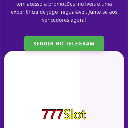
tem acesso a promoções incríveis e uma
experiência de jogo inigualável. Junte-se aos
vencedores agora!
SEGUIR NO TELEGRAM