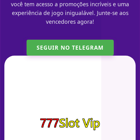
você tem acesso a promoções incríveis e uma
experiência de jogo inigualável. Junte-se aos
vencedores agora!
SEGUIR NO TELEGRAM