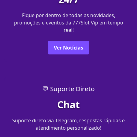
Fique por dentro de todas as novidades,
promoções e eventos da 777Slot Vip em tempo
real!
Ver Notícias
💬 Suporte Direto
Chat
Suporte direto via Telegram, respostas rápidas e
atendimento personalizado!