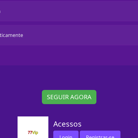
a
aticamente
SEGUIR AGORA
Acessos
Login
Registrar-se