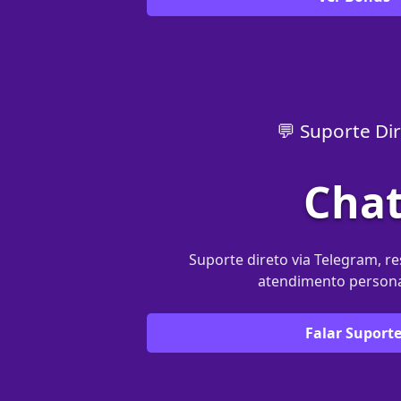
💬 Suporte Di
Cha
Suporte direto via Telegram, r
atendimento persona
Falar Suport