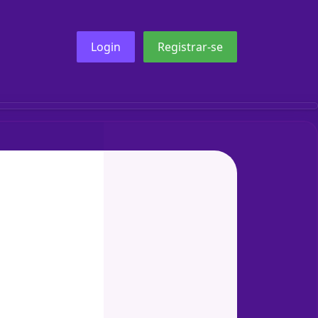
Login
Registrar-se