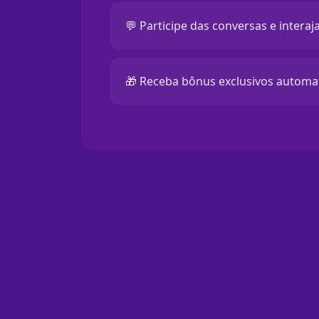
💬 Participe das conversas e interaj
🎁 Receba bônus exclusivos autom