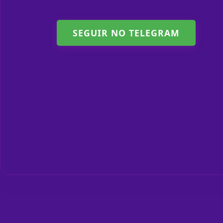
SEGUIR NO TELEGRAM