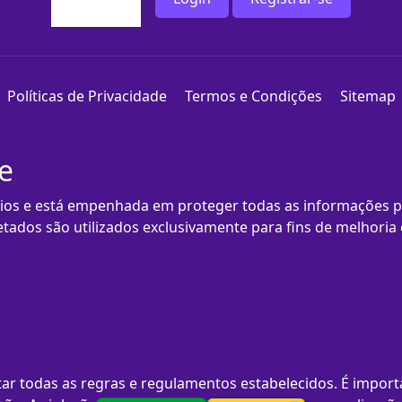
Políticas de Privacidade
Termos e Condições
Sitemap
de
ários e está empenhada em proteger todas as informações 
tados são utilizados exclusivamente para fins de melhoria
r todas as regras e regulamentos estabelecidos. É import