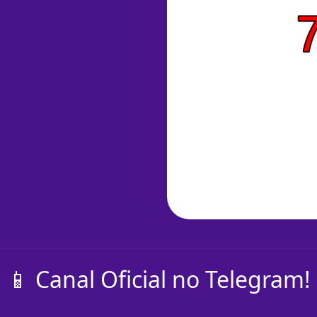
📱 Canal Oficial no Telegram!