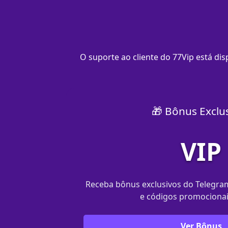
O suporte ao cliente do 77Vip está dis
🎁 Bônus Exclu
VIP
Receba bônus exclusivos do Telegra
e códigos promocionai
Ver Bônus