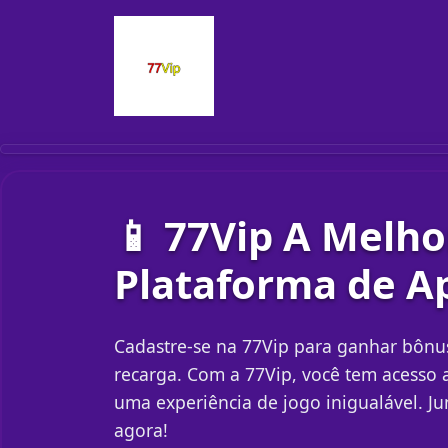
📱 77Vip A Melho
Plataforma de A
Cadastre-se na 77Vip para ganhar bônu
recarga. Com a 77Vip, você tem acesso 
uma experiência de jogo inigualável. J
agora!