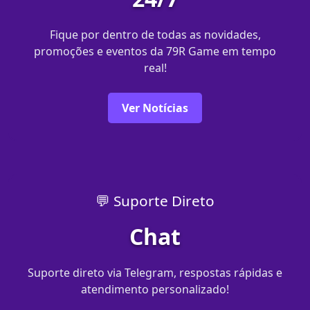
Fique por dentro de todas as novidades,
promoções e eventos da 79R Game em tempo
real!
Ver Notícias
💬 Suporte Direto
Chat
Suporte direto via Telegram, respostas rápidas e
atendimento personalizado!