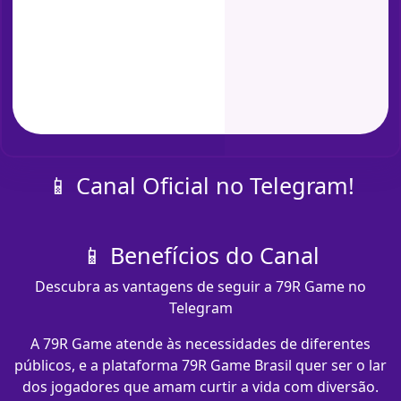
📱 Canal Oficial no Telegram!
📱 Benefícios do Canal
Descubra as vantagens de seguir a 79R Game no
Telegram
A 79R Game atende às necessidades de diferentes
públicos, e a plataforma 79R Game Brasil quer ser o lar
dos jogadores que amam curtir a vida com diversão.