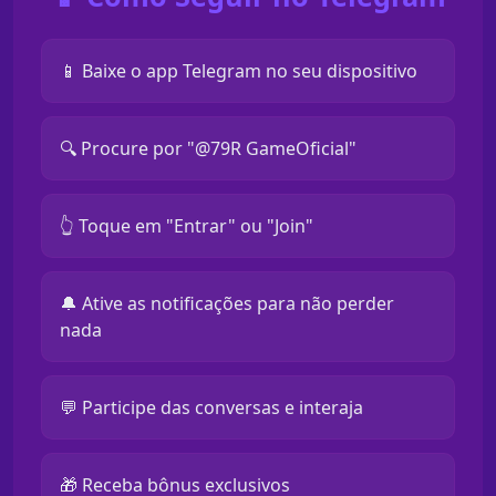
📱 Baixe o app Telegram no seu dispositivo
🔍 Procure por "@79R GameOficial"
👆 Toque em "Entrar" ou "Join"
🔔 Ative as notificações para não perder
nada
💬 Participe das conversas e interaja
🎁 Receba bônus exclusivos