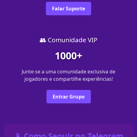
Falar Suporte
👥 Comunidade VIP
1000+
Junte-se a uma comunidade exclusiva de
jogadores e compartilhe experiências!
Entrar Grupo
📱 Como Seguir no Telegram