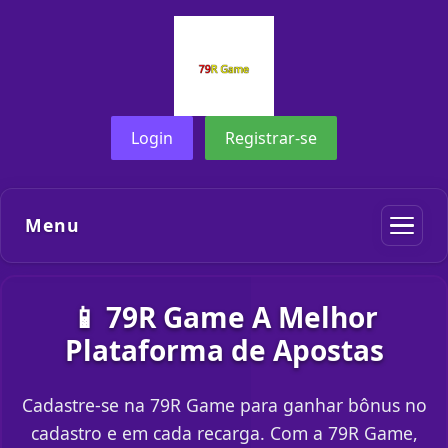
Login
Registrar-se
Menu
📱 79R Game A Melhor
Plataforma de Apostas
Cadastre-se na 79R Game para ganhar bônus no
cadastro e em cada recarga. Com a 79R Game,