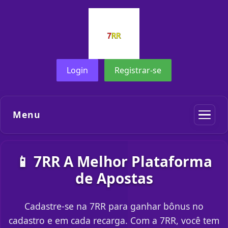
Login
Registrar-se
Menu
📱 7RR A Melhor Plataforma
de Apostas
Cadastre-se na 7RR para ganhar bônus no
cadastro e em cada recarga. Com a 7RR, você tem