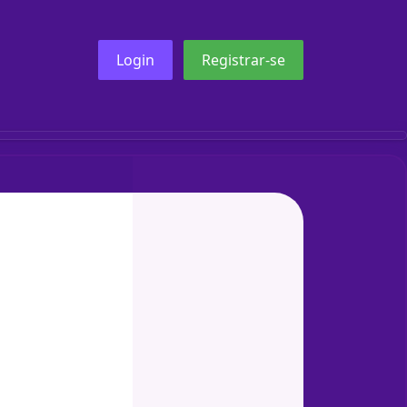
Login
Registrar-se