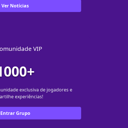
Ver Notícias
Comunidade VIP
1000+
unidade exclusiva de jogadores e
rtilhe experiências!
Entrar Grupo