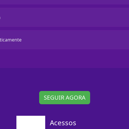
a
aticamente
SEGUIR AGORA
Acessos