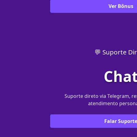
Ver Bônus
💬 Suporte Di
Cha
Suporte direto via Telegram, r
atendimento persona
Falar Suport