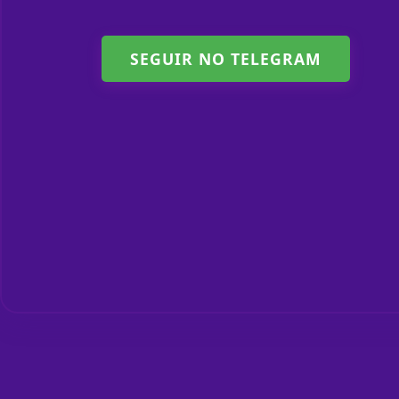
SEGUIR NO TELEGRAM