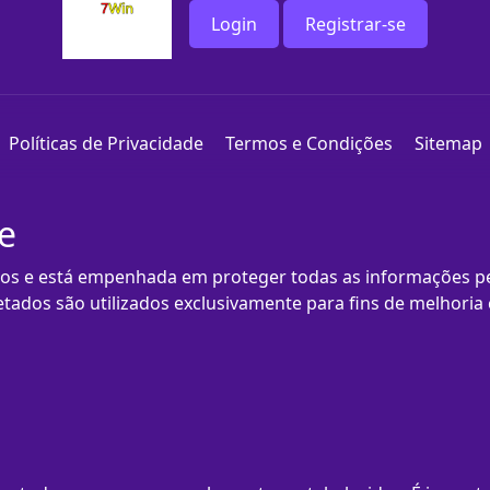
Login
Registrar-se
Políticas de Privacidade
Termos e Condições
Sitemap
de
rios e está empenhada em proteger todas as informações p
tados são utilizados exclusivamente para fins de melhoria