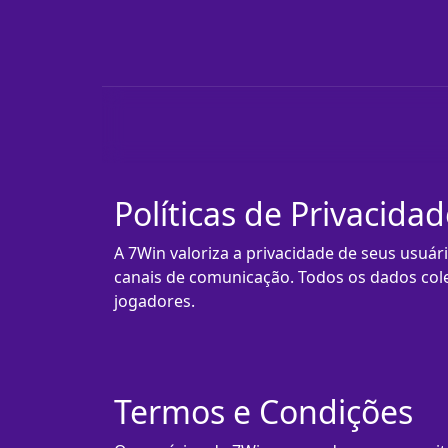
Políticas de Privacida
A 7Win valoriza a privacidade de seus usuá
canais de comunicação. Todos os dados cole
jogadores.
Termos e Condições