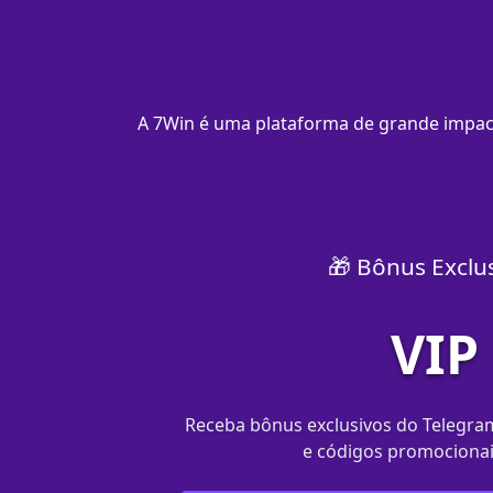
A 7Win é uma plataforma de grande impact
🎁 Bônus Exclu
VIP
Receba bônus exclusivos do Telegra
e códigos promocionai