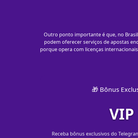
Outro ponto importante é que, no Brasi
podem oferecer serviços de apostas enqu
porque opera com licenças internacionai
🎁 Bônus Exclu
VIP
Receba bônus exclusivos do Telegra