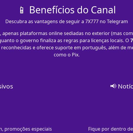
📱 Benefícios do Canal
Descubra as vantagens de seguir a 7X777 no Telegram
l, apenas plataformas online sediadas no exterior (mas co
anto o governo finaliza as regras para licenças locais. O
s reconhecidas e oferece suporte em português, além de m
como o Pix.
sivos
📢 Notí
m, promoções especiais
Fique por dentro d