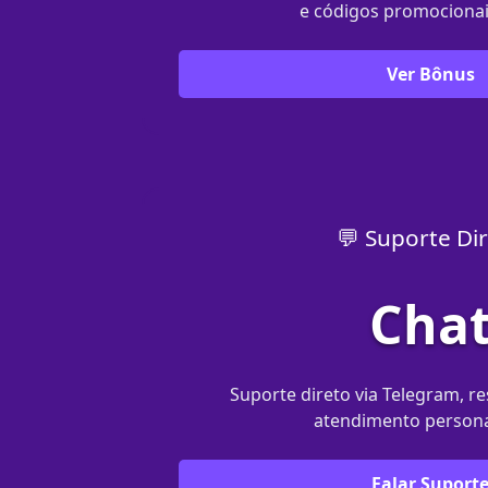
e códigos promocionai
Ver Bônus
💬 Suporte Di
Cha
Suporte direto via Telegram, r
atendimento persona
Falar Suport