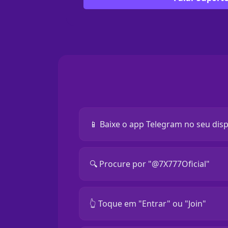
📱 Baixe o app Telegram no seu disp
🔍 Procure por "@7X777Oficial"
👆 Toque em "Entrar" ou "Join"