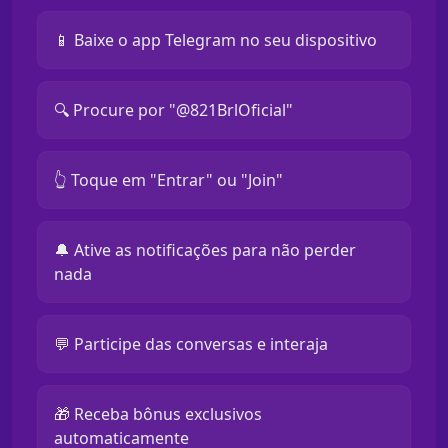
📱 Baixe o app Telegram no seu dispositivo
🔍 Procure por "@821BrlOficial"
👆 Toque em "Entrar" ou "Join"
🔔 Ative as notificações para não perder
nada
💬 Participe das conversas e interaja
🎁 Receba bônus exclusivos
automaticamente