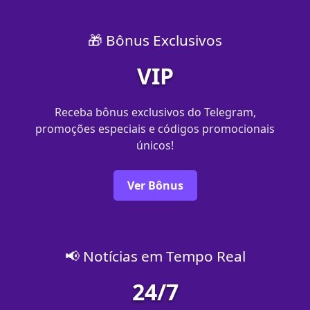
🎁 Bônus Exclusivos
VIP
Receba bônus exclusivos do Telegram,
promoções especiais e códigos promocionais
únicos!
Ver Bônus
📢 Notícias em Tempo Real
24/7