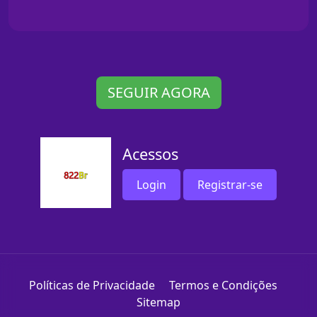
SEGUIR AGORA
Acessos
Login
Registrar-se
Políticas de Privacidade
Termos e Condições
Sitemap