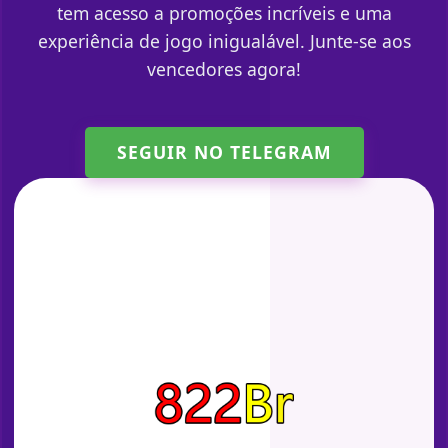
tem acesso a promoções incríveis e uma
experiência de jogo inigualável. Junte-se aos
vencedores agora!
SEGUIR NO TELEGRAM