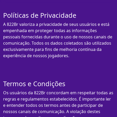
Políticas de Privacidade
A 822Br valoriza a privacidade de seus usuários e está
empenhada em proteger todas as informações
pessoais fornecidas durante o uso de nossos canais de
comunicação. Todos os dados coletados são utilizados
exclusivamente para fins de melhoria contínua da
experiência de nossos jogadores.
Termos e Condições
Os usuários da 822Br concordam em respeitar todas as
regras e regulamentos estabelecidos. É importante ler
e entender todos os termos antes de participar de
nossos canais de comunicação. A violação destes