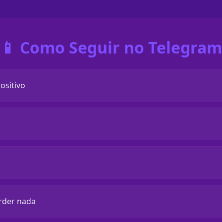
📱 Como Seguir no Telegram
ositivo
erder nada