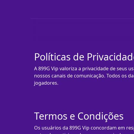
Políticas de Privacida
A 899G Vip valoriza a privacidade de seus 
nossos canais de comunicação. Todos os dad
jogadores.
Termos e Condições
Os usuários da 899G Vip concordam em respe