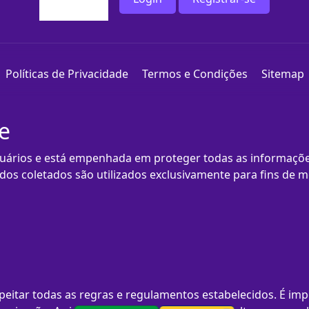
Políticas de Privacidade
Termos e Condições
Sitemap
de
usuários e está empenhada em proteger todas as informaçõe
os coletados são utilizados exclusivamente para fins de m
itar todas as regras e regulamentos estabelecidos. É imp