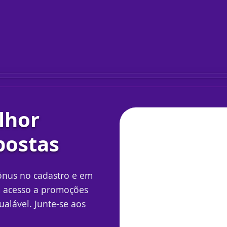
lhor
postas
ônus no cadastro e em
m acesso a promoções
ualável. Junte-se aos