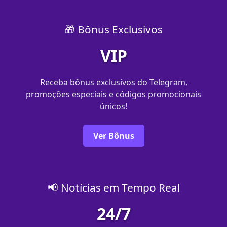
🎁 Bônus Exclusivos
VIP
Receba bônus exclusivos do Telegram,
promoções especiais e códigos promocionais
únicos!
Ver Bônus
📢 Notícias em Tempo Real
24/7