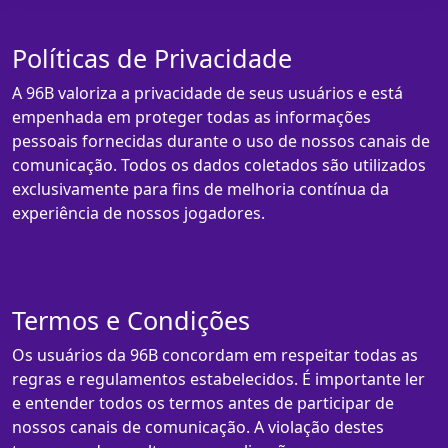
Políticas de Privacidade
A 96B valoriza a privacidade de seus usuários e está
empenhada em proteger todas as informações
pessoais fornecidas durante o uso de nossos canais de
comunicação. Todos os dados coletados são utilizados
exclusivamente para fins de melhoria contínua da
experiência de nossos jogadores.
Termos e Condições
Os usuários da 96B concordam em respeitar todas as
regras e regulamentos estabelecidos. É importante ler
e entender todos os termos antes de participar de
nossos canais de comunicação. A violação destes